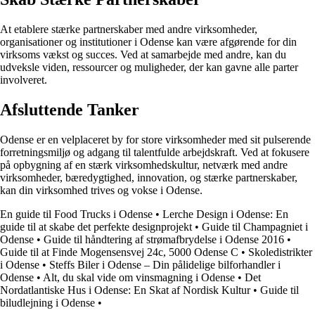
At etablere stærke partnerskaber med andre virksomheder,
organisationer og institutioner i Odense kan være afgørende for din
virksoms vækst og succes. Ved at samarbejde med andre, kan du
udveksle viden, ressourcer og muligheder, der kan gavne alle parter
involveret.
Afsluttende Tanker
Odense er en velplaceret by for store virksomheder med sit pulserende
forretningsmiljø og adgang til talentfulde arbejdskraft. Ved at fokusere
på opbygning af en stærk virksomhedskultur, netværk med andre
virksomheder, bæredygtighed, innovation, og stærke partnerskaber,
kan din virksomhed trives og vokse i Odense.
En guide til Food Trucks i Odense
•
Lerche Design i Odense: En
guide til at skabe det perfekte designprojekt
•
Guide til Champagniet i
Odense
•
Guide til håndtering af strømafbrydelse i Odense 2016
•
Guide til at Finde Mogensensvej 24c, 5000 Odense C
•
Skoledistrikter
i Odense
•
Steffs Biler i Odense – Din pålidelige bilforhandler i
Odense
•
Alt, du skal vide om vinsmagning i Odense
•
Det
Nordatlantiske Hus i Odense: En Skat af Nordisk Kultur
•
Guide til
biludlejning i Odense
•