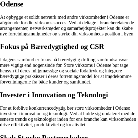
Odense
At opbygge et solidt netværk med andre virksomheder i Odense er
afgørende for din virksoms succes. Ved at deltage i brancherelaterede
arrangementer, netværksmøder og samarbejdsprojekter kan du skabe
nye forretningsmuligheder og styrke din virksomheds position i byen.
Fokus på Bæredygtighed og CSR
I dagens samfund er fokus på bæredygtig drift og samfundsansvar
mere vigtigt end nogensinde før. Store virksoms i Odense bør tage
hensyn til deres miljømæssige og sociale fodaftryk og integrere
bæredygtige praksisser i deres forretningsmodel for at imødekomme
forventningerne fra både kunder og samfundet.
Invester i Innovation og Teknologi
For at forblive konkurrencedygtig bør store virksomheder i Odense
investere i innovation og teknologi. Ved at holde sig opdateret med de
seneste trends og teknologier inden for ens branche kan virksomheden
drive effektivitet, produktivitet og kreativitet.
Skab Stærke Partnerskaber