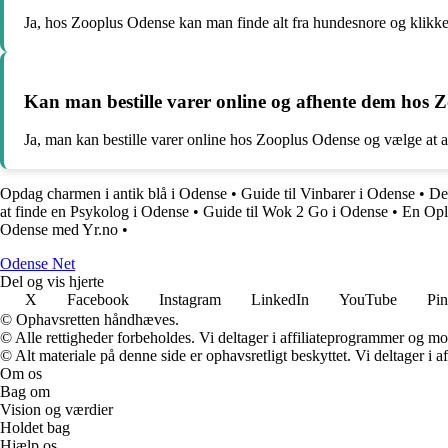
Ja, hos Zooplus Odense kan man finde alt fra hundesnore og klikker
Kan man bestille varer online og afhente dem hos 
Ja, man kan bestille varer online hos Zooplus Odense og vælge at a
Opdag charmen i antik blå i Odense
•
Guide til Vinbarer i Odense
•
De
at finde en Psykolog i Odense
•
Guide til Wok 2 Go i Odense
•
En Opl
Odense med Yr.no
•
O
dense
N
et
Del og vis hjerte
X
Facebook
Instagram
LinkedIn
YouTube
Pin
© Ophavsretten håndhæves.
© Alle rettigheder forbeholdes. Vi deltager i affiliateprogrammer og mo
© Alt materiale på denne side er ophavsretligt beskyttet. Vi deltager i 
Om os
Bag om
Vision og værdier
Holdet bag
Hjælp os