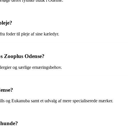
esøge deres fysiske butik i Odense.
leje?
a foder til pleje af sine kæledyr.
hos Zooplus Odense?
llergier og særlige ernæringsbehov.
dense?
s og Eukanuba samt et udvalg af mere specialiserede mærker.
f hunde?