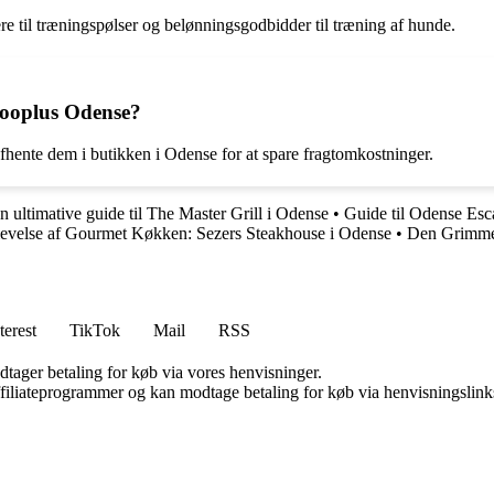
e til træningspølser og belønningsgodbidder til træning af hunde.
Zooplus Odense?
fhente dem i butikken i Odense for at spare fragtomkostninger.
n ultimative guide til The Master Grill i Odense
•
Guide til Odense Es
evelse af Gourmet Køkken: Sezers Steakhouse i Odense
•
Den Grimme 
terest
TikTok
Mail
RSS
dtager betaling for køb via vores henvisninger.
affiliateprogrammer og kan modtage betaling for køb via henvisningslinks