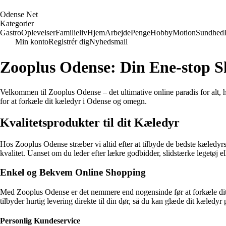
O
dense
N
et
Kategorier
Gastro
Oplevelser
Familieliv
Hjem
Arbejde
Penge
Hobby
Motion
Sundhed
Min konto
Registrér dig
Nyhedsmail
Zooplus Odense: Din Ene-stop S
Velkommen til Zooplus Odense – det ultimative online paradis for alt, 
for at forkæle dit kæledyr i Odense og omegn.
Kvalitetsprodukter til dit Kæledyr
Hos Zooplus Odense stræber vi altid efter at tilbyde de bedste kæledyrsf
kvalitet. Uanset om du leder efter lækre godbidder, slidstærke legetøj el
Enkel og Bekvem Online Shopping
Med Zooplus Odense er det nemmere end nogensinde før at forkæle dit k
tilbyder hurtig levering direkte til din dør, så du kan glæde dit kæledyr 
Personlig Kundeservice