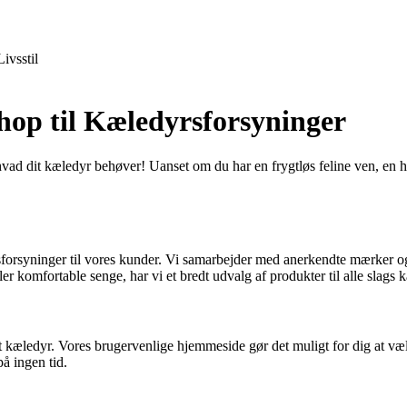
Livsstil
hop til Kæledyrsforsyninger
hvad dit kæledyr behøver! Uanset om du har en frygtløs feline ven, en h
orsyninger til vores kunder. Vi samarbejder med anerkendte mærker og lev
ler komfortable senge, har vi et bredt udvalg af produkter til alle slags 
æledyr. Vores brugervenlige hjemmeside gør det muligt for dig at vælg
på ingen tid.