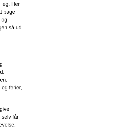
 leg. Her
at bage
 og
gen så ud
og
d,
en.
og ferier,
give
selv får
levelse.