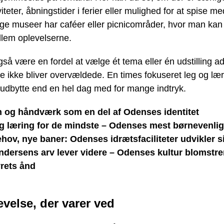
iteter, åbningstider i ferier eller mulighed for at spise m
e museer har caféer eller picnicområder, hvor man kan
lem oplevelserne.
så være en fordel at vælge ét tema eller én udstilling a
 ikke bliver overvældede. En times fokuseret leg og lær
 udbytte end en hel dag med for mange indtryk.
 og håndværk som en del af Odenses identitet
g læring for de mindste – Odenses mest børnevenli
hov, nye baner: Odenses idrætsfaciliteter udvikler s
ndersens arv lever videre – Odenses kultur blomstrer
rets ånd
velse, der varer ved