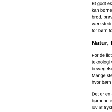
Et godt e
kan børne
brød, prø
værkstede
for børn f
Natur,
For de li
teknologi 
bevægelse
Mange sted
hvor børn
Det er en
børnene e
lov at try