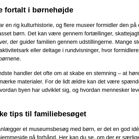
e fortalt i børnehøjde
 en rig kulturhistorie, og flere museer formidler den på
passet børn. Det kan være gennem fortællinger, skattejagt
er, der guider familien gennem udstillingerne. Mange s
ktivitetsark eller deltage i rundvisninger, hvor formidlere
l børnene.
ndste handler det ofte om at skabe en stemning – at høre
 mærke materialer. For de lidt ældre kan det være spæn
vordan byen har udviklet sig, og hvordan mennesker leve
ke tips til familiebesøget
anlægger et museumsbesøg med børn, er det en god idé 
jemmeside på forhånd. Her kan du se, om der er særlig