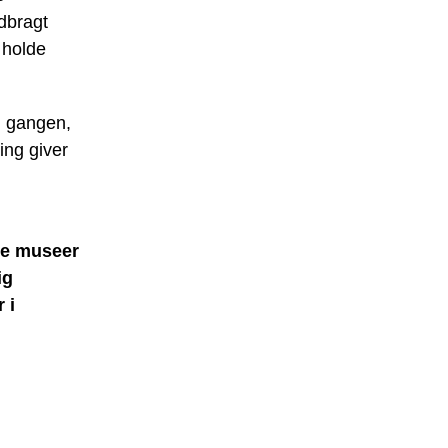
edbragt
 holde
d gangen,
ing giver
ge museer
ig
 i