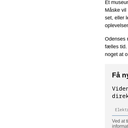
Et museum
Måske vil 
set, eller
oplevelsen
Odenses m
fælles tid
noget at 
Få n
Vide
dire
Ved at t
informat