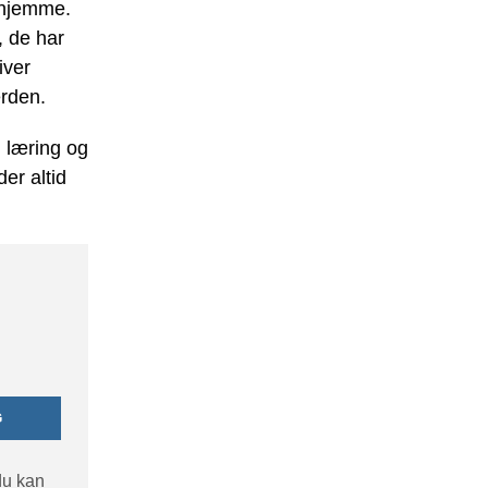
rhjemme.
, de har
iver
erden.
 læring og
der altid
G
 du kan