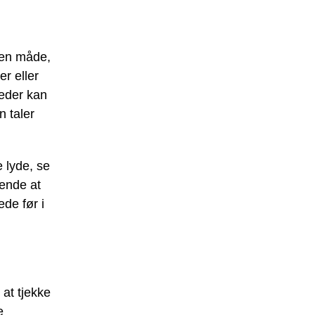
 en måde,
er eller
teder kan
n taler
 lyde, se
dende at
de før i
at tjekke
e