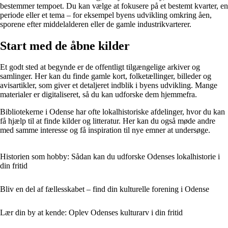
bestemmer tempoet. Du kan vælge at fokusere på et bestemt kvarter, en
periode eller et tema – for eksempel byens udvikling omkring åen,
sporene efter middelalderen eller de gamle industrikvarterer.
Start med de åbne kilder
Et godt sted at begynde er de offentligt tilgængelige arkiver og
samlinger. Her kan du finde gamle kort, folketællinger, billeder og
avisartikler, som giver et detaljeret indblik i byens udvikling. Mange
materialer er digitaliseret, så du kan udforske dem hjemmefra.
Bibliotekerne i Odense har ofte lokalhistoriske afdelinger, hvor du kan
få hjælp til at finde kilder og litteratur. Her kan du også møde andre
med samme interesse og få inspiration til nye emner at undersøge.
Historien som hobby: Sådan kan du udforske Odenses lokalhistorie i
din fritid
Bliv en del af fællesskabet – find din kulturelle forening i Odense
Lær din by at kende: Oplev Odenses kulturarv i din fritid