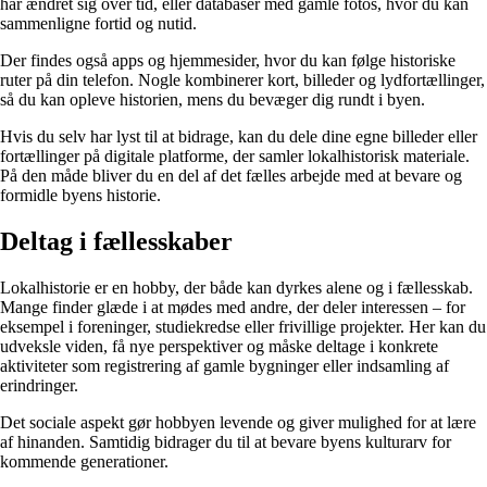
har ændret sig over tid, eller databaser med gamle fotos, hvor du kan
sammenligne fortid og nutid.
Der findes også apps og hjemmesider, hvor du kan følge historiske
ruter på din telefon. Nogle kombinerer kort, billeder og lydfortællinger,
så du kan opleve historien, mens du bevæger dig rundt i byen.
Hvis du selv har lyst til at bidrage, kan du dele dine egne billeder eller
fortællinger på digitale platforme, der samler lokalhistorisk materiale.
På den måde bliver du en del af det fælles arbejde med at bevare og
formidle byens historie.
Deltag i fællesskaber
Lokalhistorie er en hobby, der både kan dyrkes alene og i fællesskab.
Mange finder glæde i at mødes med andre, der deler interessen – for
eksempel i foreninger, studiekredse eller frivillige projekter. Her kan du
udveksle viden, få nye perspektiver og måske deltage i konkrete
aktiviteter som registrering af gamle bygninger eller indsamling af
erindringer.
Det sociale aspekt gør hobbyen levende og giver mulighed for at lære
af hinanden. Samtidig bidrager du til at bevare byens kulturarv for
kommende generationer.