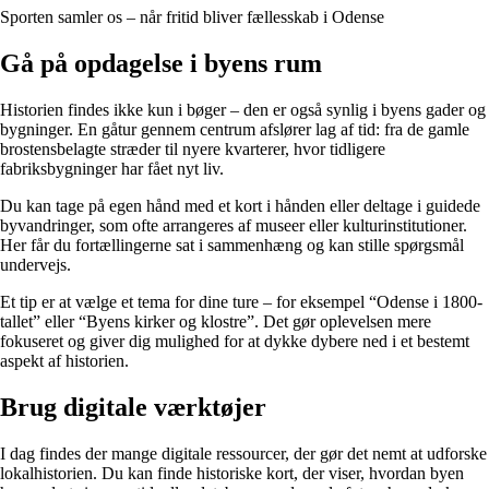
Sporten samler os – når fritid bliver fællesskab i Odense
Gå på opdagelse i byens rum
Historien findes ikke kun i bøger – den er også synlig i byens gader og
bygninger. En gåtur gennem centrum afslører lag af tid: fra de gamle
brostensbelagte stræder til nyere kvarterer, hvor tidligere
fabriksbygninger har fået nyt liv.
Du kan tage på egen hånd med et kort i hånden eller deltage i guidede
byvandringer, som ofte arrangeres af museer eller kulturinstitutioner.
Her får du fortællingerne sat i sammenhæng og kan stille spørgsmål
undervejs.
Et tip er at vælge et tema for dine ture – for eksempel “Odense i 1800-
tallet” eller “Byens kirker og klostre”. Det gør oplevelsen mere
fokuseret og giver dig mulighed for at dykke dybere ned i et bestemt
aspekt af historien.
Brug digitale værktøjer
I dag findes der mange digitale ressourcer, der gør det nemt at udforske
lokalhistorien. Du kan finde historiske kort, der viser, hvordan byen