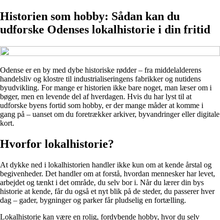
Historien som hobby: Sådan kan du
udforske Odenses lokalhistorie i din fritid
Odense er en by med dybe historiske rødder – fra middelalderens
handelsliv og klostre til industrialiseringens fabrikker og nutidens
byudvikling. For mange er historien ikke bare noget, man læser om i
bøger, men en levende del af hverdagen. Hvis du har lyst til at
udforske byens fortid som hobby, er der mange måder at komme i
gang på – uanset om du foretrækker arkiver, byvandringer eller digitale
kort.
Hvorfor lokalhistorie?
At dykke ned i lokalhistorien handler ikke kun om at kende årstal og
begivenheder. Det handler om at forstå, hvordan mennesker har levet,
arbejdet og tænkt i det område, du selv bor i. Når du lærer din bys
historie at kende, får du også et nyt blik på de steder, du passerer hver
dag – gader, bygninger og parker får pludselig en fortælling.
Lokalhistorie kan være en rolig, fordybende hobby, hvor du selv