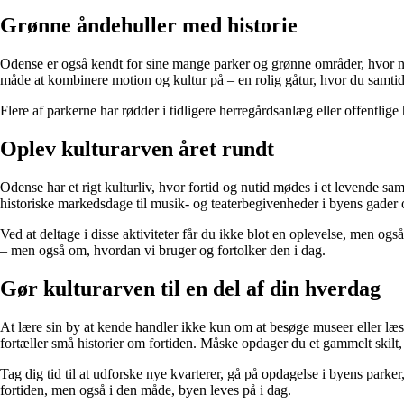
Grønne åndehuller med historie
Odense er også kendt for sine mange parker og grønne områder, hvor nat
måde at kombinere motion og kultur på – en rolig gåtur, hvor du samtidig
Flere af parkerne har rødder i tidligere herregårdsanlæg eller offentlig
Oplev kulturarven året rundt
Odense har et rigt kulturliv, hvor fortid og nutid mødes i et levende sa
historiske markedsdage til musik- og teaterbegivenheder i byens gader 
Ved at deltage i disse aktiviteter får du ikke blot en oplevelse, men o
– men også om, hvordan vi bruger og fortolker den i dag.
Gør kulturarven til en del af din hverdag
At lære sin by at kende handler ikke kun om at besøge museer eller læs
fortæller små historier om fortiden. Måske opdager du et gammelt skilt, 
Tag dig tid til at udforske nye kvarterer, gå på opdagelse i byens parker
fortiden, men også i den måde, byen leves på i dag.