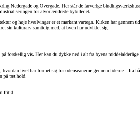
ring Nedergade og Overgade. Her står de farverige bindingsværkshuse t
dustrialiseringen for alvor ændrede bybilledet.
tektur og høje hvælvinger er et markant vartegn. Kirken har gennem tid
t sin kulturarv samtidig med, at byen har udviklet sig.
på forskellig vis. Her kan du dykke ned i alt fra byens middelalderlige 
 i, hvordan livet har formet sig for odenseanerne gennem tiderne – fra h
n på tæt hold.
 fritid