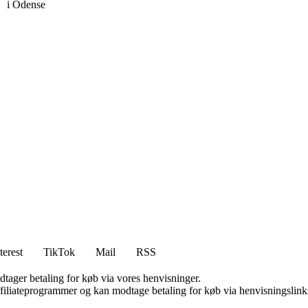
i Odense
terest
TikTok
Mail
RSS
dtager betaling for køb via vores henvisninger.
affiliateprogrammer og kan modtage betaling for køb via henvisningslinks