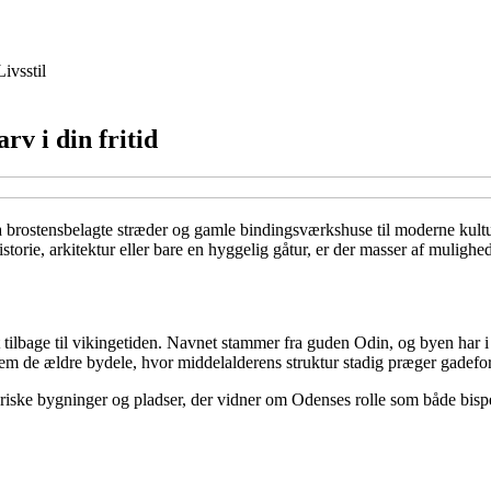
Livsstil
v i din fritid
a brostensbelagte stræder og gamle bindingsværkshuse til moderne kult
orie, arkitektur eller bare en hyggelig gåtur, er der masser af mulighede
 tilbage til vikingetiden. Navnet stammer fra guden Odin, og byen har i
em de ældre bydele, hvor middelalderens struktur stadig præger gadefo
oriske bygninger og pladser, der vidner om Odenses rolle som både bispe