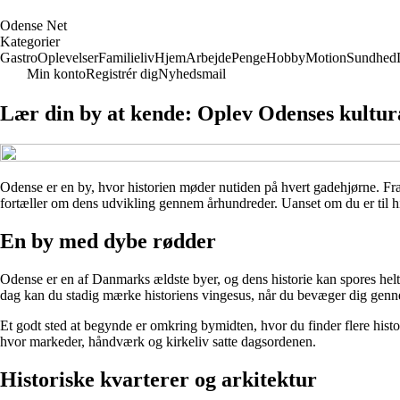
O
dense
N
et
Kategorier
Gastro
Oplevelser
Familieliv
Hjem
Arbejde
Penge
Hobby
Motion
Sundhed
Min konto
Registrér dig
Nyhedsmail
Lær din by at kende: Oplev Odenses kulturar
Odense er en by, hvor historien møder nutiden på hvert gadehjørne. Fr
fortæller om dens udvikling gennem århundreder. Uanset om du er til hist
En by med dybe rødder
Odense er en af Danmarks ældste byer, og dens historie kan spores helt
dag kan du stadig mærke historiens vingesus, når du bevæger dig genn
Et godt sted at begynde er omkring bymidten, hvor du finder flere hist
hvor markeder, håndværk og kirkeliv satte dagsordenen.
Historiske kvarterer og arkitektur