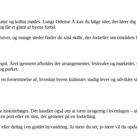
ur og kultur mødes. Langs Odense Å kan du følge stier, der fører dig f
 får et glimt af byens fortid.
e haver, og mange steder finder du små skilte, der fortæller om områdets 
mspil. Året igennem afholdes der arrangementer, festivaler og markeder, 
og parker.
gså en fornemmelse af, hvordan byens kulturarv stadig lever og udvikler 
e historiebøger. Det handler også om at være nysgerrig i hverdagen – a
en port eller en sten, der gemmer på en fortælling.
, eller deltag i en guidet byvandring. Jo mere du ser, jo mere vil du opda