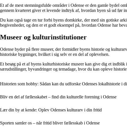
Et af de mest stemningsfulde områder i Odense er den gamle bydel omk
gennem kvarteret giver et levende indtryk af, hvordan byen så ud før in
Du kan også tage en tur forbi byens domkirke, der med sin gotiske arki
begivenheder, og den er et godt eksempel på, hvordan Odense har bevare
Museer og kulturinstitutioner
Odense byder på flere museer, der formidler byens historie og kulturarv 
historiske bygninger, hvilket i sig selv er en del af oplevelsen.
Et besøg på et af byens kulturhistoriske museer kan give dig et indblik
særudstillinger, byvandringer og temadage, hvor du kan opleve historie
Historien som hobby: Sådan kan du udforske Odenses lokalhistorie i din
Bliv en del af fællesskabet – find din kulturelle forening i Odense
Lær din by at kende: Oplev Odenses kulturarv i din fritid
Sporten samler os – når fritid bliver fællesskab i Odense