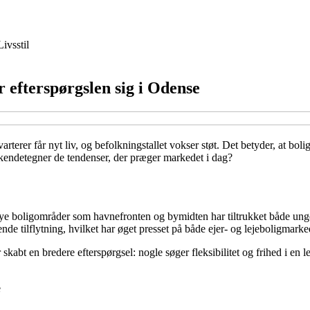
Livsstil
r efterspørgslen sig i Odense
rterer får nyt liv, og befolkningstallet vokser støt. Det betyder, at bol
 kendetegner de tendenser, der præger markedet i dag?
 boligområder som havnefronten og bymidten har tiltrukket både unge, f
gende tilflytning, hvilket har øget presset på både ejer- og lejeboligmarke
kabt en bredere efterspørgsel: nogle søger fleksibilitet og frihed i en l
e