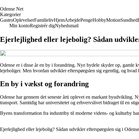
O
dense
N
et
Kategorier
Gastro
Oplevelser
Familieliv
Hjem
Arbejde
Penge
Hobby
Motion
Sundhed
Min konto
Registrér dig
Nyhedsmail
Ejerlejlighed eller lejebolig? Sådan udvikle
Odense er i disse år en by i forandring. Nye bydele skyder op, gamle kva
lejeboliger. Men hvordan udvikler efterspørgslen sig egentlig, og hvad
En by i vækst og forandring
Odense har gennem det seneste årti oplevet en markant byudvikling. Nye
transport. Samtidig har universitetet og erhvervslivet bidraget til en sti
Byens transformation fra industriby til moderne videns- og kulturby har s
Ejerlejlighed eller lejebolig? Sådan udvikler efterspørgslen sig i Odens