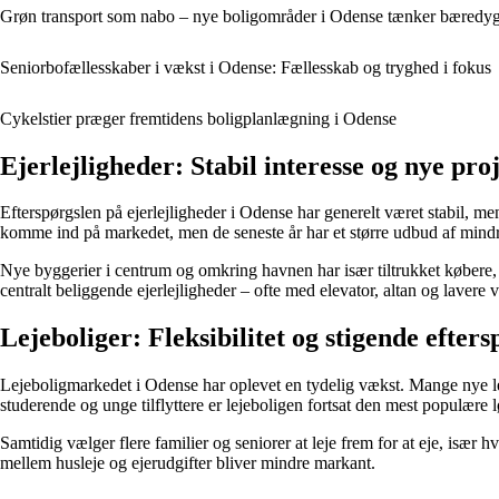
Grøn transport som nabo – nye boligområder i Odense tænker bæredygti
Seniorbofællesskaber i vækst i Odense: Fællesskab og tryghed i fokus
Cykelstier præger fremtidens boligplanlægning i Odense
Ejerlejligheder: Stabil interesse og nye pro
Efterspørgslen på ejerlejligheder i Odense har generelt været stabil,
komme ind på markedet, men de seneste år har et større udbud af mindre l
Nye byggerier i centrum og omkring havnen har især tiltrukket købere, de
centralt beliggende ejerlejligheder – ofte med elevator, altan og lavere 
Lejeboliger: Fleksibilitet og stigende efters
Lejeboligmarkedet i Odense har oplevet en tydelig vækst. Mange nye lejli
studerende og unge tilflyttere er lejeboligen fortsat den mest populære løs
Samtidig vælger flere familier og seniorer at leje frem for at eje, især 
mellem husleje og ejerudgifter bliver mindre markant.