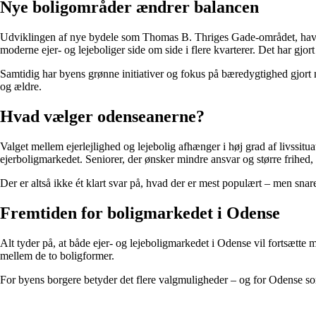
Nye boligområder ændrer balancen
Udviklingen af nye bydele som Thomas B. Thriges Gade-området, havnefr
moderne ejer- og lejeboliger side om side i flere kvarterer. Det har gjort
Samtidig har byens grønne initiativer og fokus på bæredygtighed gjort n
og ældre.
Hvad vælger odenseanerne?
Valget mellem ejerlejlighed og lejebolig afhænger i høj grad af livssitu
ejerboligmarkedet. Seniorer, der ønsker mindre ansvar og større frihed, 
Der er altså ikke ét klart svar på, hvad der er mest populært – men snar
Fremtiden for boligmarkedet i Odense
Alt tyder på, at både ejer- og lejeboligmarkedet i Odense vil fortsætt
mellem de to boligformer.
For byens borgere betyder det flere valgmuligheder – og for Odense so