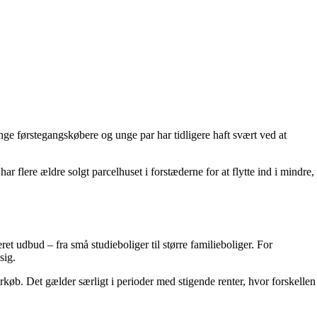
ge førstegangskøbere og unge par har tidligere haft svært ved at
 flere ældre solgt parcelhuset i forstæderne for at flytte ind i mindre,
t udbud – fra små studieboliger til større familieboliger. For
sig.
erkøb. Det gælder særligt i perioder med stigende renter, hvor forskellen