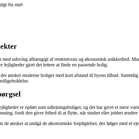
gt fra start
jekter
 men med udsving afhængigt af renteniveau og økonomisk usikkerhed. Man
ejligheder gjort det lettere at finde en passende bolig.
r ønsker moderne boliger med kort afstand til byens tilbud. Samtidig har
vedligeholdelse.
pørgsel
gheder er opført som udlejningsboliger, og det har givet et mere variere
ning, fordi den giver frihed til at flytte, når studiet eller jobbet ændrer 
hvis de ønsker at undgå de økonomiske forpligtelser, der følger med et ej