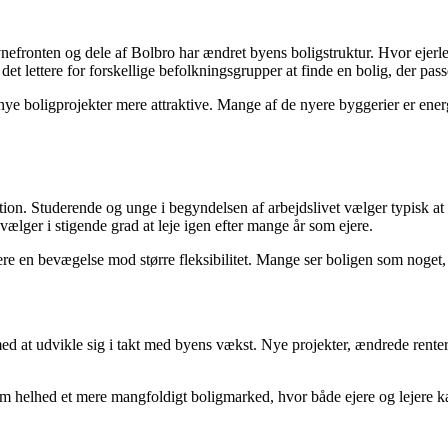
onten og dele af Bolbro har ændret byens boligstruktur. Hvor ejerlejl
 det lettere for forskellige befolkningsgrupper at finde en bolig, der pass
ye boligprojekter mere attraktive. Mange af de nyere byggerier er energ
ation. Studerende og unge i begyndelsen af arbejdslivet vælger typisk at
vælger i stigende grad at leje igen efter mange år som ejere.
ere en bevægelse mod større fleksibilitet. Mange ser boligen som noget, d
e med at udvikle sig i takt med byens vækst. Nye projekter, ændrede re
m helhed et mere mangfoldigt boligmarked, hvor både ejere og lejere ka