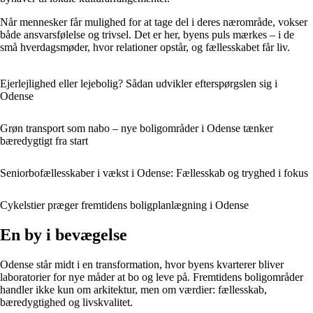
Når mennesker får mulighed for at tage del i deres nærområde, vokser
både ansvarsfølelse og trivsel. Det er her, byens puls mærkes – i de
små hverdagsmøder, hvor relationer opstår, og fællesskabet får liv.
Ejerlejlighed eller lejebolig? Sådan udvikler efterspørgslen sig i
Odense
Grøn transport som nabo – nye boligområder i Odense tænker
bæredygtigt fra start
Seniorbofællesskaber i vækst i Odense: Fællesskab og tryghed i fokus
Cykelstier præger fremtidens boligplanlægning i Odense
En by i bevægelse
Odense står midt i en transformation, hvor byens kvarterer bliver
laboratorier for nye måder at bo og leve på. Fremtidens boligområder
handler ikke kun om arkitektur, men om værdier: fællesskab,
bæredygtighed og livskvalitet.