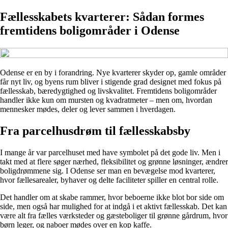
Fællesskabets kvarterer: Sådan formes
fremtidens boligområder i Odense
Odense er en by i forandring. Nye kvarterer skyder op, gamle områder
får nyt liv, og byens rum bliver i stigende grad designet med fokus på
fællesskab, bæredygtighed og livskvalitet. Fremtidens boligområder
handler ikke kun om mursten og kvadratmeter – men om, hvordan
mennesker mødes, deler og lever sammen i hverdagen.
Fra parcelhusdrøm til fællesskabsby
I mange år var parcelhuset med have symbolet på det gode liv. Men i
takt med at flere søger nærhed, fleksibilitet og grønne løsninger, ændrer
boligdrømmene sig. I Odense ser man en bevægelse mod kvarterer,
hvor fællesarealer, byhaver og delte faciliteter spiller en central rolle.
Det handler om at skabe rammer, hvor beboerne ikke blot bor side om
side, men også har mulighed for at indgå i et aktivt fællesskab. Det kan
være alt fra fælles værksteder og gæsteboliger til grønne gårdrum, hvor
børn leger, og naboer mødes over en kop kaffe.