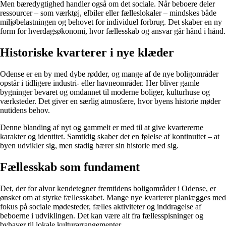
Men bæredygtighed handler også om det sociale. Når beboere deler
ressourcer – som værktøj, elbiler eller fælleslokaler – mindskes både
miljøbelastningen og behovet for individuel forbrug. Det skaber en ny
form for hverdagsøkonomi, hvor fællesskab og ansvar går hånd i hånd.
Historiske kvarterer i nye klæder
Odense er en by med dybe rødder, og mange af de nye boligområder
opstår i tidligere industri- eller havneområder. Her bliver gamle
bygninger bevaret og omdannet til moderne boliger, kulturhuse og
værksteder. Det giver en særlig atmosfære, hvor byens historie møder
nutidens behov.
Denne blanding af nyt og gammelt er med til at give kvartererne
karakter og identitet. Samtidig skaber det en følelse af kontinuitet – at
byen udvikler sig, men stadig bærer sin historie med sig.
Fællesskab som fundament
Det, der for alvor kendetegner fremtidens boligområder i Odense, er
ønsket om at styrke fællesskabet. Mange nye kvarterer planlægges med
fokus på sociale mødesteder, fælles aktiviteter og inddragelse af
beboerne i udviklingen. Det kan være alt fra fællesspisninger og
byhaver til lokale kulturarrangementer.