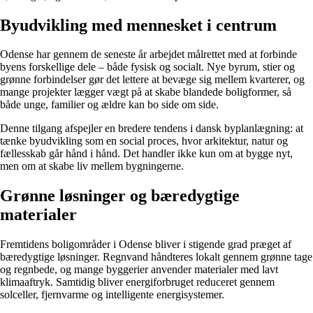
Byudvikling med mennesket i centrum
Odense har gennem de seneste år arbejdet målrettet med at forbinde
byens forskellige dele – både fysisk og socialt. Nye byrum, stier og
grønne forbindelser gør det lettere at bevæge sig mellem kvarterer, og
mange projekter lægger vægt på at skabe blandede boligformer, så
både unge, familier og ældre kan bo side om side.
Denne tilgang afspejler en bredere tendens i dansk byplanlægning: at
tænke byudvikling som en social proces, hvor arkitektur, natur og
fællesskab går hånd i hånd. Det handler ikke kun om at bygge nyt,
men om at skabe liv mellem bygningerne.
Grønne løsninger og bæredygtige
materialer
Fremtidens boligområder i Odense bliver i stigende grad præget af
bæredygtige løsninger. Regnvand håndteres lokalt gennem grønne tage
og regnbede, og mange byggerier anvender materialer med lavt
klimaaftryk. Samtidig bliver energiforbruget reduceret gennem
solceller, fjernvarme og intelligente energisystemer.